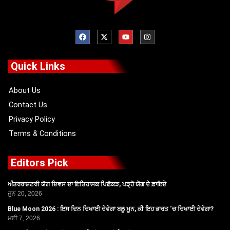
F
X
Y
I
a
-
o
n
c
t
u
s
e
w
t
t
b
i
u
a
o
t
b
g
Quick Links
o
t
e
r
k
e
a
r
m
About Us
Contact Us
Privacy Policy
Terms & Conditions
Editors Pick
ਅੰਤਰਰਾਸ਼ਟਰੀ ਯੋਗ ਦਿਵਸ ਦਾ ਇਤਿਹਾਸਕ ਪਿਛੋਕੜ, ਪੜ੍ਹੋ ਯੋਗ ਦੇ ਫ਼ਾਇਦੇ
ਜੂਨ 20, 2026
Blue Moon 2026 : ਇਸ ਦਿਨ ਦਿਖਾਈ ਦੇਵੇਗਾ ਬਲੂ ਮੂਨ, ਕੀ ਇਹ ਭਾਰਤ ‘ਚ ਦਿਖਾਈ ਦੇਵੇਗਾ?
ਮਈ 7, 2026