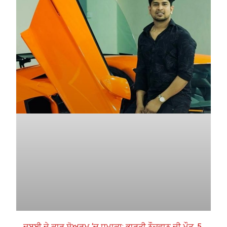
ਦੁਬਈ ਦੇ ਕਾਰ ਸ਼ੋਅਰੂਮ ‘ਚ ਧਮਾਕਾ: ਭਾਰਤੀ ਨੌਜਵਾਨ ਦੀ ਮੌਤ, 5