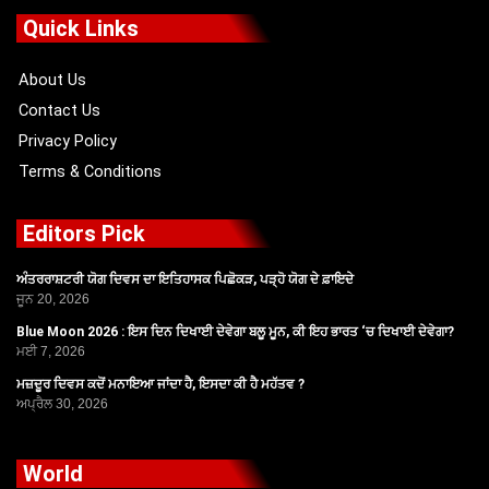
b
i
u
a
o
t
b
g
Quick Links
o
t
e
r
k
e
a
r
m
About Us
Contact Us
Privacy Policy
Terms & Conditions
Editors Pick
ਅੰਤਰਰਾਸ਼ਟਰੀ ਯੋਗ ਦਿਵਸ ਦਾ ਇਤਿਹਾਸਕ ਪਿਛੋਕੜ, ਪੜ੍ਹੋ ਯੋਗ ਦੇ ਫ਼ਾਇਦੇ
ਜੂਨ 20, 2026
Blue Moon 2026 : ਇਸ ਦਿਨ ਦਿਖਾਈ ਦੇਵੇਗਾ ਬਲੂ ਮੂਨ, ਕੀ ਇਹ ਭਾਰਤ ‘ਚ ਦਿਖਾਈ ਦੇਵੇਗਾ?
ਮਈ 7, 2026
ਮਜ਼ਦੂਰ ਦਿਵਸ ਕਦੋਂ ਮਨਾਇਆ ਜਾਂਦਾ ਹੈ, ਇਸਦਾ ਕੀ ਹੈ ਮਹੱਤਵ ?
ਅਪ੍ਰੈਲ 30, 2026
World