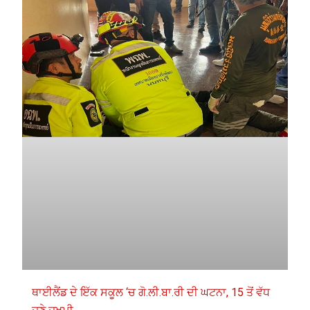
ਥਾਈਲੈਂਡ ਦੇ ਇੱਕ ਸਕੂਲ ‘ਚ ਗੋ.ਲੀ.ਬਾ.ਰੀ ਦੀ ਘਟਨਾ, 15 ਤੋਂ ਵੱਧ