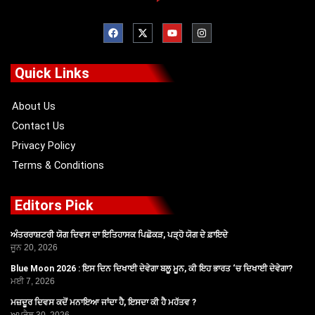
F
X
Y
I
a
-
o
n
c
t
u
s
e
w
t
t
b
i
u
a
o
t
b
g
Quick Links
o
t
e
r
k
e
a
r
m
About Us
Contact Us
Privacy Policy
Terms & Conditions
Editors Pick
ਅੰਤਰਰਾਸ਼ਟਰੀ ਯੋਗ ਦਿਵਸ ਦਾ ਇਤਿਹਾਸਕ ਪਿਛੋਕੜ, ਪੜ੍ਹੋ ਯੋਗ ਦੇ ਫ਼ਾਇਦੇ
ਜੂਨ 20, 2026
Blue Moon 2026 : ਇਸ ਦਿਨ ਦਿਖਾਈ ਦੇਵੇਗਾ ਬਲੂ ਮੂਨ, ਕੀ ਇਹ ਭਾਰਤ ‘ਚ ਦਿਖਾਈ ਦੇਵੇਗਾ?
ਮਈ 7, 2026
ਮਜ਼ਦੂਰ ਦਿਵਸ ਕਦੋਂ ਮਨਾਇਆ ਜਾਂਦਾ ਹੈ, ਇਸਦਾ ਕੀ ਹੈ ਮਹੱਤਵ ?