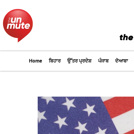
Skip
to
content
Home
ਬਿਹਾਰ
ਉੱਤਰ ਪ੍ਰਦੇਸ਼
ਪੰਜਾਬ
ਦੋਆਬਾ