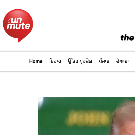
Skip
to
content
Home
ਬਿਹਾਰ
ਉੱਤਰ ਪ੍ਰਦੇਸ਼
ਪੰਜਾਬ
ਦੋਆਬਾ