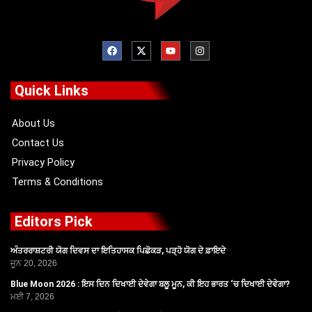
F
X
Y
I
a
-
o
n
c
t
u
s
e
w
t
t
b
i
u
a
o
t
b
g
Quick Links
o
t
e
r
k
e
a
r
m
About Us
Contact Us
Privacy Policy
Terms & Conditions
Editors Pick
ਅੰਤਰਰਾਸ਼ਟਰੀ ਯੋਗ ਦਿਵਸ ਦਾ ਇਤਿਹਾਸਕ ਪਿਛੋਕੜ, ਪੜ੍ਹੋ ਯੋਗ ਦੇ ਫ਼ਾਇਦੇ
ਜੂਨ 20, 2026
Blue Moon 2026 : ਇਸ ਦਿਨ ਦਿਖਾਈ ਦੇਵੇਗਾ ਬਲੂ ਮੂਨ, ਕੀ ਇਹ ਭਾਰਤ ‘ਚ ਦਿਖਾਈ ਦੇਵੇਗਾ?
ਮਈ 7, 2026