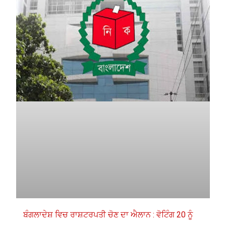
ਬੰਗਲਾਦੇਸ਼ ਵਿਚ ਰਾਸ਼ਟਰਪਤੀ ਚੋਣ ਦਾ ਐਲਾਨ : ਵੋਟਿੰਗ 20 ਨੂੰ