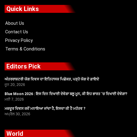
b
i
u
a
o
t
b
g
Quick Links
o
t
e
r
k
e
a
r
m
About Us
Contact Us
Privacy Policy
Terms & Conditions
Editors Pick
ਅੰਤਰਰਾਸ਼ਟਰੀ ਯੋਗ ਦਿਵਸ ਦਾ ਇਤਿਹਾਸਕ ਪਿਛੋਕੜ, ਪੜ੍ਹੋ ਯੋਗ ਦੇ ਫ਼ਾਇਦੇ
ਜੂਨ 20, 2026
Blue Moon 2026 : ਇਸ ਦਿਨ ਦਿਖਾਈ ਦੇਵੇਗਾ ਬਲੂ ਮੂਨ, ਕੀ ਇਹ ਭਾਰਤ ‘ਚ ਦਿਖਾਈ ਦੇਵੇਗਾ?
ਮਈ 7, 2026
ਮਜ਼ਦੂਰ ਦਿਵਸ ਕਦੋਂ ਮਨਾਇਆ ਜਾਂਦਾ ਹੈ, ਇਸਦਾ ਕੀ ਹੈ ਮਹੱਤਵ ?
ਅਪ੍ਰੈਲ 30, 2026
World