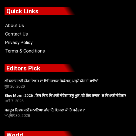
e
w
t
t
b
i
u
a
o
t
b
g
Quick Links
o
t
e
r
k
e
a
r
m
About Us
Contact Us
Privacy Policy
Terms & Conditions
Editors Pick
ਅੰਤਰਰਾਸ਼ਟਰੀ ਯੋਗ ਦਿਵਸ ਦਾ ਇਤਿਹਾਸਕ ਪਿਛੋਕੜ, ਪੜ੍ਹੋ ਯੋਗ ਦੇ ਫ਼ਾਇਦੇ
ਜੂਨ 20, 2026
Blue Moon 2026 : ਇਸ ਦਿਨ ਦਿਖਾਈ ਦੇਵੇਗਾ ਬਲੂ ਮੂਨ, ਕੀ ਇਹ ਭਾਰਤ ‘ਚ ਦਿਖਾਈ ਦੇਵੇਗਾ?
ਮਈ 7, 2026
ਮਜ਼ਦੂਰ ਦਿਵਸ ਕਦੋਂ ਮਨਾਇਆ ਜਾਂਦਾ ਹੈ, ਇਸਦਾ ਕੀ ਹੈ ਮਹੱਤਵ ?
ਅਪ੍ਰੈਲ 30, 2026
World