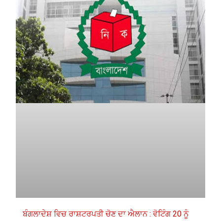
ਬੰਗਲਾਦੇਸ਼ ਵਿਚ ਰਾਸ਼ਟਰਪਤੀ ਚੋਣ ਦਾ ਐਲਾਨ : ਵੋਟਿੰਗ 20 ਨੂੰ