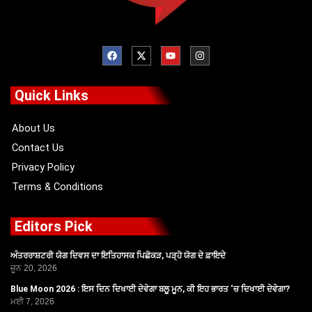
F
X
Y
I
a
-
o
n
c
t
u
s
e
w
t
t
b
i
u
a
o
t
b
g
Quick Links
o
t
e
r
k
e
a
r
m
About Us
Contact Us
Privacy Policy
Terms & Conditions
Editors Pick
ਅੰਤਰਰਾਸ਼ਟਰੀ ਯੋਗ ਦਿਵਸ ਦਾ ਇਤਿਹਾਸਕ ਪਿਛੋਕੜ, ਪੜ੍ਹੋ ਯੋਗ ਦੇ ਫ਼ਾਇਦੇ
ਜੂਨ 20, 2026
Blue Moon 2026 : ਇਸ ਦਿਨ ਦਿਖਾਈ ਦੇਵੇਗਾ ਬਲੂ ਮੂਨ, ਕੀ ਇਹ ਭਾਰਤ ‘ਚ ਦਿਖਾਈ ਦੇਵੇਗਾ?
ਮਈ 7, 2026