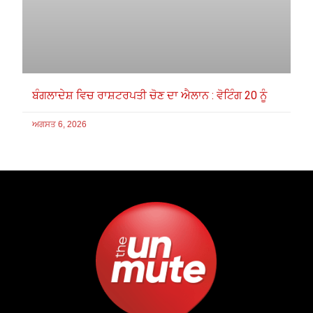
ਬੰਗਲਾਦੇਸ਼ ਵਿਚ ਰਾਸ਼ਟਰਪਤੀ ਚੋਣ ਦਾ ਐਲਾਨ : ਵੋਟਿੰਗ 20 ਨੂੰ
ਅਗਸਤ 6, 2026