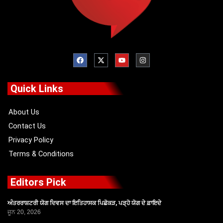
F
X
Y
I
a
-
o
n
c
t
u
s
e
w
t
t
b
i
u
a
o
t
b
g
Quick Links
o
t
e
r
k
e
a
r
m
About Us
Contact Us
Privacy Policy
Terms & Conditions
Editors Pick
ਅੰਤਰਰਾਸ਼ਟਰੀ ਯੋਗ ਦਿਵਸ ਦਾ ਇਤਿਹਾਸਕ ਪਿਛੋਕੜ, ਪੜ੍ਹੋ ਯੋਗ ਦੇ ਫ਼ਾਇਦੇ
ਜੂਨ 20, 2026