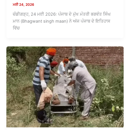
ਮਈ 24, 2026
ਚੰਡੀਗੜ੍ਹ, 24 ਮਈ 2026: ਪੰਜਾਬ ਦੇ ਮੁੱਖ ਮੰਤਰੀ ਭਗਵੰਤ ਸਿੰਘ
ਮਾਨ (Bhagwant singh maan) ਨੇ ਅੱਜ ਪੰਜਾਬ ਦੇ ਇਤਿਹਾਸ
ਵਿੱਚ