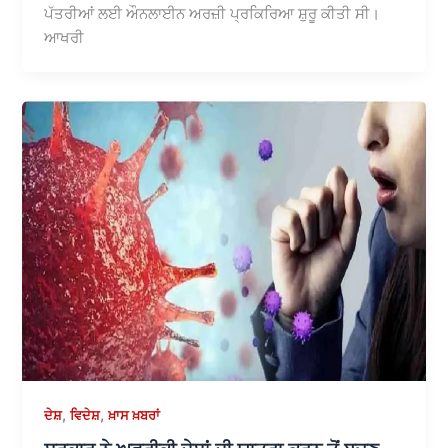
ਪੱਤਰੀਆਂ ਲਈ ਔਨਲਾਈਨ ਅਰਜ਼ੀ ਪ੍ਰਕਿਰਿਆ ਸ਼ੁਰੂ ਕੀਤੀ ਸੀ।
ਆਖਰੀ
,
,
ਦੇਸ਼
ਵਿਦੇਸ਼
ਖ਼ਾਸ ਖ਼ਬਰਾਂ