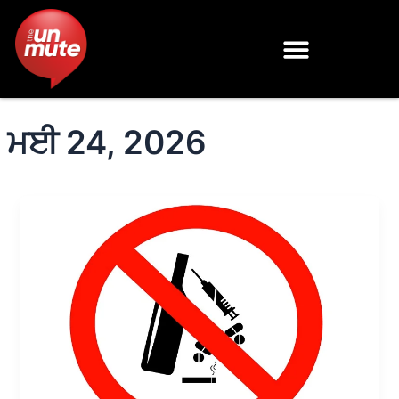
Skip
to
content
ਮਈ 24, 2026