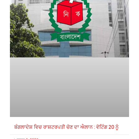
ਬੰਗਲਾਦੇਸ਼ ਵਿਚ ਰਾਸ਼ਟਰਪਤੀ ਚੋਣ ਦਾ ਐਲਾਨ : ਵੋਟਿੰਗ 20 ਨੂੰ