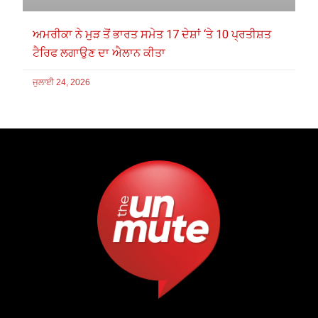
ਅਮਰੀਕਾ ਨੇ ਮੁੜ ਤੋਂ ਭਾਰਤ ਸਮੇਤ 17 ਦੇਸ਼ਾਂ ‘ਤੇ 10 ਪ੍ਰਤੀਸ਼ਤ
ਟੈਰਿਫ ਲਗਾਉਣ ਦਾ ਐਲਾਨ ਕੀਤਾ
ਜੁਲਾਈ 24, 2026
F
X
Y
I