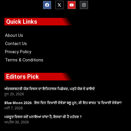
a
-
o
n
c
t
u
s
e
w
t
t
b
i
u
a
o
t
b
g
Quick Links
o
t
e
r
k
e
a
r
m
About Us
Contact Us
Privacy Policy
Terms & Conditions
Editors Pick
ਅੰਤਰਰਾਸ਼ਟਰੀ ਯੋਗ ਦਿਵਸ ਦਾ ਇਤਿਹਾਸਕ ਪਿਛੋਕੜ, ਪੜ੍ਹੋ ਯੋਗ ਦੇ ਫ਼ਾਇਦੇ
ਜੂਨ 20, 2026
Blue Moon 2026 : ਇਸ ਦਿਨ ਦਿਖਾਈ ਦੇਵੇਗਾ ਬਲੂ ਮੂਨ, ਕੀ ਇਹ ਭਾਰਤ ‘ਚ ਦਿਖਾਈ ਦੇਵੇਗਾ?
ਮਈ 7, 2026
ਮਜ਼ਦੂਰ ਦਿਵਸ ਕਦੋਂ ਮਨਾਇਆ ਜਾਂਦਾ ਹੈ, ਇਸਦਾ ਕੀ ਹੈ ਮਹੱਤਵ ?
ਅਪ੍ਰੈਲ 30, 2026