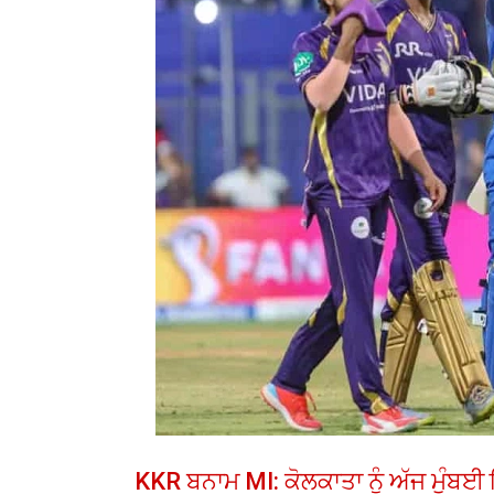
KKR ਬਨਾਮ MI: ਕੋਲਕਾਤਾ ਨੂੰ ਅੱਜ ਮੁੰਬ