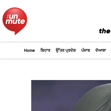
Skip
to
content
Home
ਬਿਹਾਰ
ਉੱਤਰ ਪ੍ਰਦੇਸ਼
ਪੰਜਾਬ
ਦੋਆਬਾ