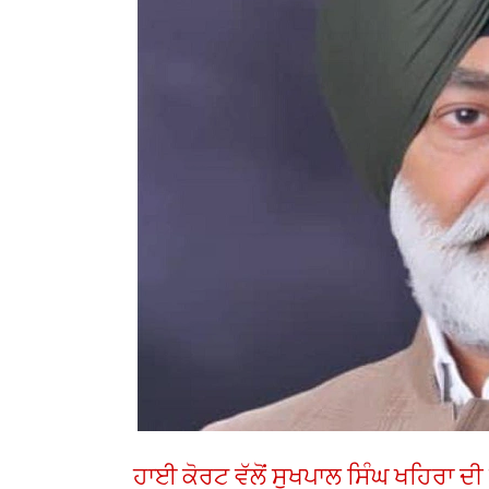
ਹਾਈ ਕੋਰਟ ਵੱਲੋਂ ਸੁਖਪਾਲ ਸਿੰਘ ਖਹਿਰਾ ਦ