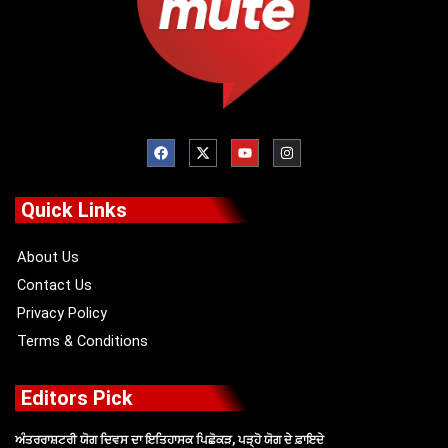
F
X
Y
I
a
-
o
n
c
t
u
s
e
w
t
t
b
i
u
a
o
t
b
g
Quick Links
o
t
e
r
k
e
a
r
m
About Us
Contact Us
Privacy Policy
Terms & Conditions
Editors Pick
ਅੰਤਰਰਾਸ਼ਟਰੀ ਯੋਗ ਦਿਵਸ ਦਾ ਇਤਿਹਾਸਕ ਪਿਛੋਕੜ, ਪੜ੍ਹੋ ਯੋਗ ਦੇ ਫ਼ਾਇਦੇ