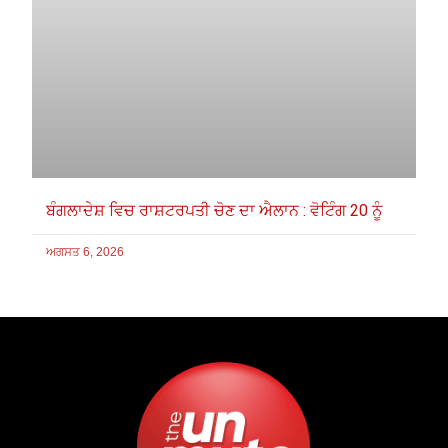
ਬੰਗਲਾਦੇਸ਼ ਵਿਚ ਰਾਸ਼ਟਰਪਤੀ ਚੋਣ ਦਾ ਐਲਾਨ : ਵੋਟਿੰਗ 20 ਨੂੰ
ਅਗਸਤ 6, 2026