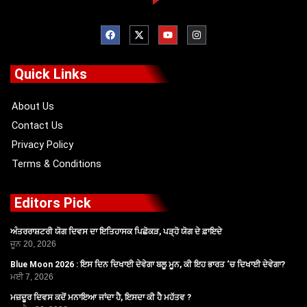
F
X
Y
I
a
-
o
n
c
t
u
s
e
w
t
t
b
i
u
a
o
t
b
g
Quick Links
o
t
e
r
k
e
a
r
m
About Us
Contact Us
Privacy Policy
Terms & Conditions
Editors Pick
ਅੰਤਰਰਾਸ਼ਟਰੀ ਯੋਗ ਦਿਵਸ ਦਾ ਇਤਿਹਾਸਕ ਪਿਛੋਕੜ, ਪੜ੍ਹੋ ਯੋਗ ਦੇ ਫ਼ਾਇਦੇ
ਜੂਨ 20, 2026
Blue Moon 2026 : ਇਸ ਦਿਨ ਦਿਖਾਈ ਦੇਵੇਗਾ ਬਲੂ ਮੂਨ, ਕੀ ਇਹ ਭਾਰਤ ‘ਚ ਦਿਖਾਈ ਦੇਵੇਗਾ?
ਮਈ 7, 2026
ਮਜ਼ਦੂਰ ਦਿਵਸ ਕਦੋਂ ਮਨਾਇਆ ਜਾਂਦਾ ਹੈ, ਇਸਦਾ ਕੀ ਹੈ ਮਹੱਤਵ ?