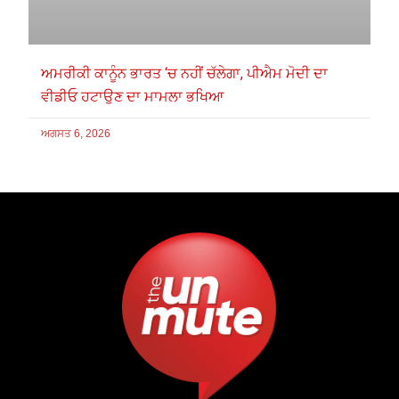
ਅਮਰੀਕੀ ਕਾਨੂੰਨ ਭਾਰਤ ‘ਚ ਨਹੀਂ ਚੱਲੇਗਾ, ਪੀਐਮ ਮੋਦੀ ਦਾ
ਵੀਡੀਓ ਹਟਾਉਣ ਦਾ ਮਾਮਲਾ ਭਖਿਆ
ਅਗਸਤ 6, 2026