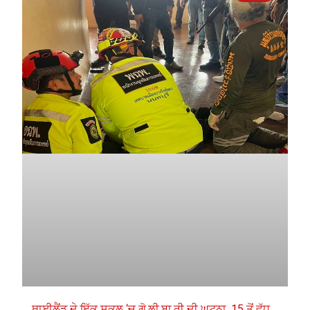
ਥਾਈਲੈਂਡ ਦੇ ਇੱਕ ਸਕੂਲ ‘ਚ ਗੋ.ਲੀ.ਬਾ.ਰੀ ਦੀ ਘਟਨਾ, 15 ਤੋਂ ਵੱਧ