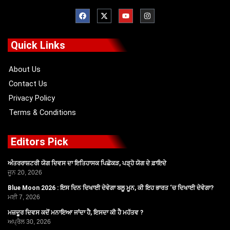
F
X
Y
I
a
-
o
n
c
t
u
s
e
w
t
t
b
i
u
a
o
t
b
g
Quick Links
o
t
e
r
k
e
a
r
m
About Us
Contact Us
Privacy Policy
Terms & Conditions
Editors Pick
ਅੰਤਰਰਾਸ਼ਟਰੀ ਯੋਗ ਦਿਵਸ ਦਾ ਇਤਿਹਾਸਕ ਪਿਛੋਕੜ, ਪੜ੍ਹੋ ਯੋਗ ਦੇ ਫ਼ਾਇਦੇ
ਜੂਨ 20, 2026
Blue Moon 2026 : ਇਸ ਦਿਨ ਦਿਖਾਈ ਦੇਵੇਗਾ ਬਲੂ ਮੂਨ, ਕੀ ਇਹ ਭਾਰਤ ‘ਚ ਦਿਖਾਈ ਦੇਵੇਗਾ?
ਮਈ 7, 2026
ਮਜ਼ਦੂਰ ਦਿਵਸ ਕਦੋਂ ਮਨਾਇਆ ਜਾਂਦਾ ਹੈ, ਇਸਦਾ ਕੀ ਹੈ ਮਹੱਤਵ ?
ਅਪ੍ਰੈਲ 30, 2026