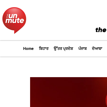
Skip
to
content
Home
ਬਿਹਾਰ
ਉੱਤਰ ਪ੍ਰਦੇਸ਼
ਪੰਜਾਬ
ਦੋਆਬਾ