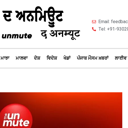
Email: feedb
Tel: +91-9302
ਮਾਝਾ
ਮਾਲਵਾ
ਦੇਸ਼
ਵਿਦੇਸ਼
ਖੇਡਾਂ
ਪੰਜਾਬ ਮੌਸਮ ਖ਼ਬਰਾਂ
ਲਾਈਵ 