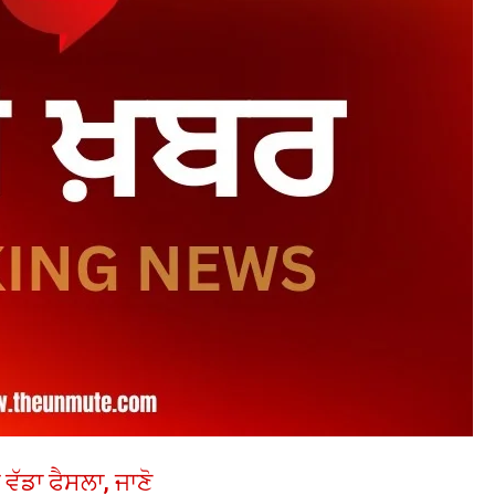
 ਵੱਡਾ ਫੈਸਲਾ, ਜਾਣੋ