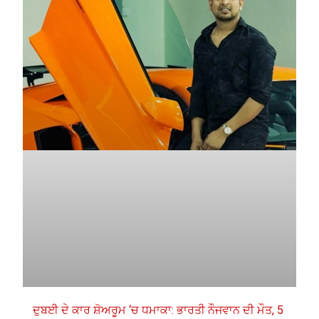
ਦੁਬਈ ਦੇ ਕਾਰ ਸ਼ੋਅਰੂਮ ‘ਚ ਧਮਾਕਾ: ਭਾਰਤੀ ਨੌਜਵਾਨ ਦੀ ਮੌਤ, 5