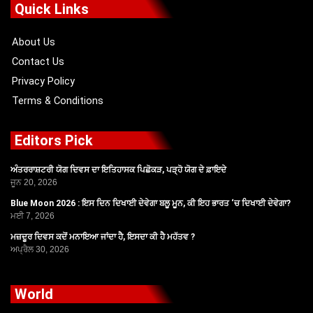
o
t
b
g
Quick Links
o
t
e
r
k
e
a
r
m
About Us
Contact Us
Privacy Policy
Terms & Conditions
Editors Pick
ਅੰਤਰਰਾਸ਼ਟਰੀ ਯੋਗ ਦਿਵਸ ਦਾ ਇਤਿਹਾਸਕ ਪਿਛੋਕੜ, ਪੜ੍ਹੋ ਯੋਗ ਦੇ ਫ਼ਾਇਦੇ
ਜੂਨ 20, 2026
Blue Moon 2026 : ਇਸ ਦਿਨ ਦਿਖਾਈ ਦੇਵੇਗਾ ਬਲੂ ਮੂਨ, ਕੀ ਇਹ ਭਾਰਤ ‘ਚ ਦਿਖਾਈ ਦੇਵੇਗਾ?
ਮਈ 7, 2026
ਮਜ਼ਦੂਰ ਦਿਵਸ ਕਦੋਂ ਮਨਾਇਆ ਜਾਂਦਾ ਹੈ, ਇਸਦਾ ਕੀ ਹੈ ਮਹੱਤਵ ?
ਅਪ੍ਰੈਲ 30, 2026
World