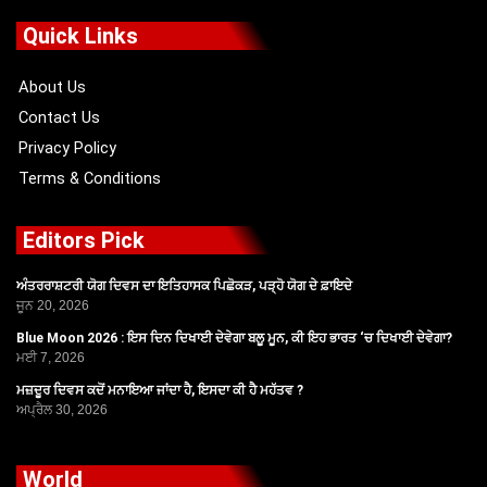
b
i
u
a
o
t
b
g
Quick Links
o
t
e
r
k
e
a
r
m
About Us
Contact Us
Privacy Policy
Terms & Conditions
Editors Pick
ਅੰਤਰਰਾਸ਼ਟਰੀ ਯੋਗ ਦਿਵਸ ਦਾ ਇਤਿਹਾਸਕ ਪਿਛੋਕੜ, ਪੜ੍ਹੋ ਯੋਗ ਦੇ ਫ਼ਾਇਦੇ
ਜੂਨ 20, 2026
Blue Moon 2026 : ਇਸ ਦਿਨ ਦਿਖਾਈ ਦੇਵੇਗਾ ਬਲੂ ਮੂਨ, ਕੀ ਇਹ ਭਾਰਤ ‘ਚ ਦਿਖਾਈ ਦੇਵੇਗਾ?
ਮਈ 7, 2026
ਮਜ਼ਦੂਰ ਦਿਵਸ ਕਦੋਂ ਮਨਾਇਆ ਜਾਂਦਾ ਹੈ, ਇਸਦਾ ਕੀ ਹੈ ਮਹੱਤਵ ?
ਅਪ੍ਰੈਲ 30, 2026
World