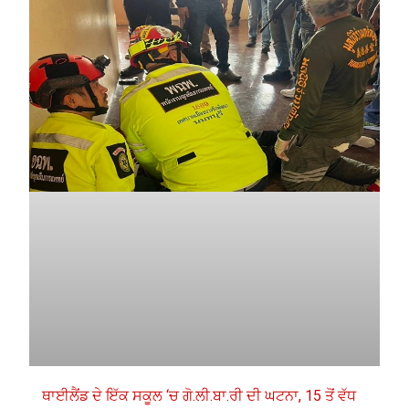
ਥਾਈਲੈਂਡ ਦੇ ਇੱਕ ਸਕੂਲ ‘ਚ ਗੋ.ਲੀ.ਬਾ.ਰੀ ਦੀ ਘਟਨਾ, 15 ਤੋਂ ਵੱਧ