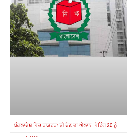
ਬੰਗਲਾਦੇਸ਼ ਵਿਚ ਰਾਸ਼ਟਰਪਤੀ ਚੋਣ ਦਾ ਐਲਾਨ : ਵੋਟਿੰਗ 20 ਨੂੰ