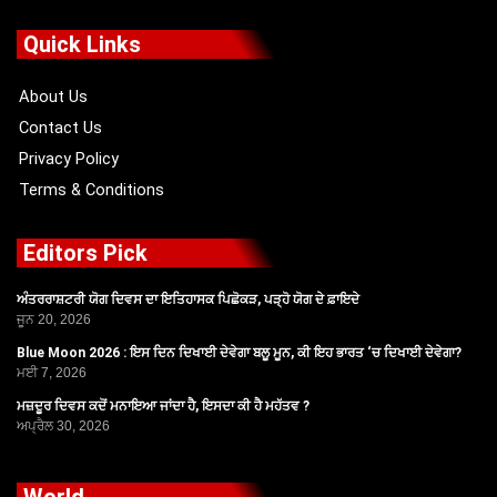
e
w
t
t
b
i
u
a
o
t
b
g
Quick Links
o
t
e
r
k
e
a
r
m
About Us
Contact Us
Privacy Policy
Terms & Conditions
Editors Pick
ਅੰਤਰਰਾਸ਼ਟਰੀ ਯੋਗ ਦਿਵਸ ਦਾ ਇਤਿਹਾਸਕ ਪਿਛੋਕੜ, ਪੜ੍ਹੋ ਯੋਗ ਦੇ ਫ਼ਾਇਦੇ
ਜੂਨ 20, 2026
Blue Moon 2026 : ਇਸ ਦਿਨ ਦਿਖਾਈ ਦੇਵੇਗਾ ਬਲੂ ਮੂਨ, ਕੀ ਇਹ ਭਾਰਤ ‘ਚ ਦਿਖਾਈ ਦੇਵੇਗਾ?
ਮਈ 7, 2026
ਮਜ਼ਦੂਰ ਦਿਵਸ ਕਦੋਂ ਮਨਾਇਆ ਜਾਂਦਾ ਹੈ, ਇਸਦਾ ਕੀ ਹੈ ਮਹੱਤਵ ?
ਅਪ੍ਰੈਲ 30, 2026