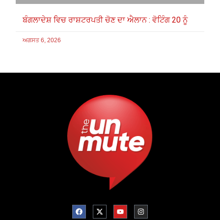
ਬੰਗਲਾਦੇਸ਼ ਵਿਚ ਰਾਸ਼ਟਰਪਤੀ ਚੋਣ ਦਾ ਐਲਾਨ : ਵੋਟਿੰਗ 20 ਨੂੰ
ਅਗਸਤ 6, 2026
F
X
Y
I
a
-
o
n
c
t
u
s