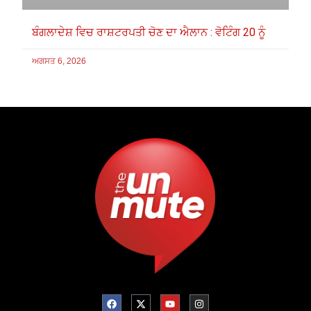
ਬੰਗਲਾਦੇਸ਼ ਵਿਚ ਰਾਸ਼ਟਰਪਤੀ ਚੋਣ ਦਾ ਐਲਾਨ : ਵੋਟਿੰਗ 20 ਨੂੰ
ਅਗਸਤ 6, 2026
F
X
Y
I
a
-
o
n
c
t
u
s