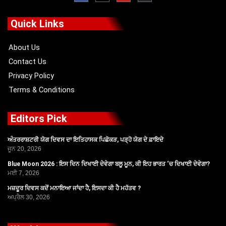
e
w
t
t
b
i
u
a
o
t
b
g
Quick Links
o
t
e
r
k
e
a
r
m
About Us
Contact Us
Privacy Policy
Terms & Conditions
Editors Pick
ਅੰਤਰਰਾਸ਼ਟਰੀ ਯੋਗ ਦਿਵਸ ਦਾ ਇਤਿਹਾਸਕ ਪਿਛੋਕੜ, ਪੜ੍ਹੋ ਯੋਗ ਦੇ ਫ਼ਾਇਦੇ
ਜੂਨ 20, 2026
Blue Moon 2026 : ਇਸ ਦਿਨ ਦਿਖਾਈ ਦੇਵੇਗਾ ਬਲੂ ਮੂਨ, ਕੀ ਇਹ ਭਾਰਤ ‘ਚ ਦਿਖਾਈ ਦੇਵੇਗਾ?
ਮਈ 7, 2026
ਮਜ਼ਦੂਰ ਦਿਵਸ ਕਦੋਂ ਮਨਾਇਆ ਜਾਂਦਾ ਹੈ, ਇਸਦਾ ਕੀ ਹੈ ਮਹੱਤਵ ?
ਅਪ੍ਰੈਲ 30, 2026