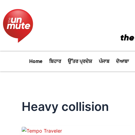
Skip
to
content
Home
ਬਿਹਾਰ
ਉੱਤਰ ਪ੍ਰਦੇਸ਼
ਪੰਜਾਬ
ਦੋਆਬਾ
Heavy collision