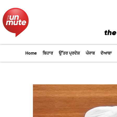
Skip
to
content
Home
ਬਿਹਾਰ
ਉੱਤਰ ਪ੍ਰਦੇਸ਼
ਪੰਜਾਬ
ਦੋਆਬਾ