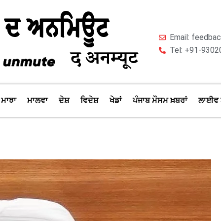
Email: feedb
Tel: +91-9302
ਮਾਝਾ
ਮਾਲਵਾ
ਦੇਸ਼
ਵਿਦੇਸ਼
ਖੇਡਾਂ
ਪੰਜਾਬ ਮੌਸਮ ਖ਼ਬਰਾਂ
ਲਾਈਵ 