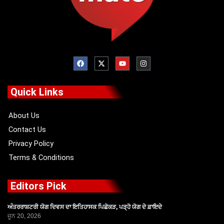
F
X
Y
I
a
-
o
n
c
t
u
s
e
w
t
t
b
i
u
a
o
t
b
g
Quick Links
o
t
e
r
k
e
a
r
m
About Us
Contact Us
Privacy Policy
Terms & Conditions
Editors Pick
ਅੰਤਰਰਾਸ਼ਟਰੀ ਯੋਗ ਦਿਵਸ ਦਾ ਇਤਿਹਾਸਕ ਪਿਛੋਕੜ, ਪੜ੍ਹੋ ਯੋਗ ਦੇ ਫ਼ਾਇਦੇ
ਜੂਨ 20, 2026