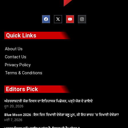
F
X
Y
I
a
-
o
n
c
t
u
s
e
w
t
t
b
i
u
a
o
t
b
g
Quick Links
o
t
e
r
k
e
a
r
m
About Us
Contact Us
Privacy Policy
Terms & Conditions
Editors Pick
ਅੰਤਰਰਾਸ਼ਟਰੀ ਯੋਗ ਦਿਵਸ ਦਾ ਇਤਿਹਾਸਕ ਪਿਛੋਕੜ, ਪੜ੍ਹੋ ਯੋਗ ਦੇ ਫ਼ਾਇਦੇ
ਜੂਨ 20, 2026
Blue Moon 2026 : ਇਸ ਦਿਨ ਦਿਖਾਈ ਦੇਵੇਗਾ ਬਲੂ ਮੂਨ, ਕੀ ਇਹ ਭਾਰਤ ‘ਚ ਦਿਖਾਈ ਦੇਵੇਗਾ?
ਮਈ 7, 2026