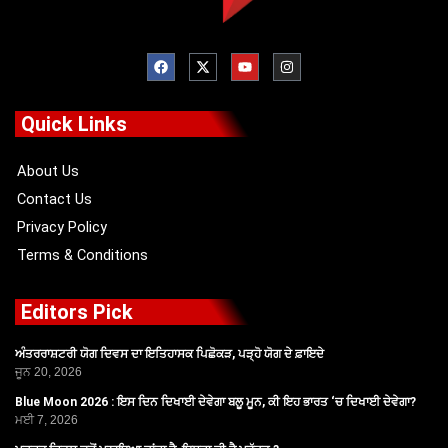
F
X
Y
I
a
-
o
n
c
t
u
s
e
w
t
t
b
i
u
a
o
t
b
g
Quick Links
o
t
e
r
k
e
a
r
m
About Us
Contact Us
Privacy Policy
Terms & Conditions
Editors Pick
ਅੰਤਰਰਾਸ਼ਟਰੀ ਯੋਗ ਦਿਵਸ ਦਾ ਇਤਿਹਾਸਕ ਪਿਛੋਕੜ, ਪੜ੍ਹੋ ਯੋਗ ਦੇ ਫ਼ਾਇਦੇ
ਜੂਨ 20, 2026
Blue Moon 2026 : ਇਸ ਦਿਨ ਦਿਖਾਈ ਦੇਵੇਗਾ ਬਲੂ ਮੂਨ, ਕੀ ਇਹ ਭਾਰਤ ‘ਚ ਦਿਖਾਈ ਦੇਵੇਗਾ?
ਮਈ 7, 2026