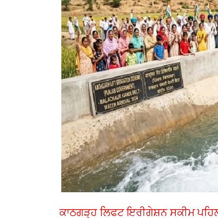
ਕਾਠਗੜ੍ਹ ਲਿਫਟ ਇਰੀਗੇਸ਼ਨ ਸਕੀਮ ਪਹਿਲੀ 