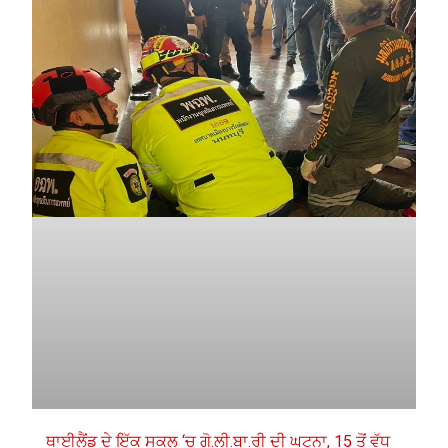
ਥਾਈਲੈਂਡ ਦੇ ਇੱਕ ਸਕੂਲ ‘ਚ ਗੋ.ਲੀ.ਬਾ.ਰੀ ਦੀ ਘਟਨਾ, 15 ਤੋਂ ਵੱਧ