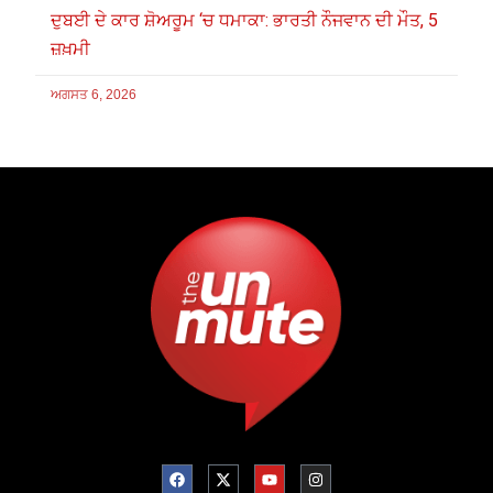
ਦੁਬਈ ਦੇ ਕਾਰ ਸ਼ੋਅਰੂਮ ‘ਚ ਧਮਾਕਾ: ਭਾਰਤੀ ਨੌਜਵਾਨ ਦੀ ਮੌਤ, 5
ਜ਼ਖ਼ਮੀ
ਅਗਸਤ 6, 2026
F
X
Y
I
a
-
o
n
c
t
u
s