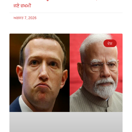
ਜਣੇ ਜ਼ਖਮੀ
ਅਗਸਤ 7, 2026
ਦੇਸ਼