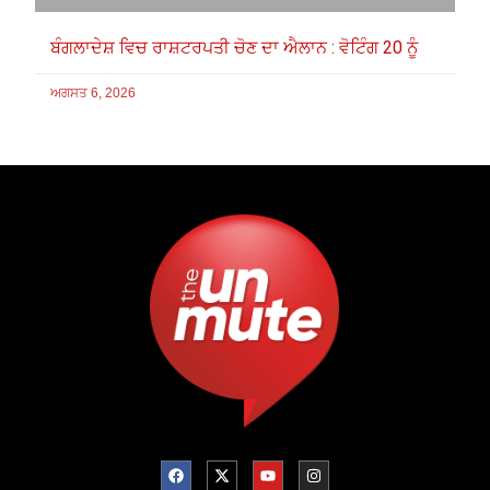
ਬੰਗਲਾਦੇਸ਼ ਵਿਚ ਰਾਸ਼ਟਰਪਤੀ ਚੋਣ ਦਾ ਐਲਾਨ : ਵੋਟਿੰਗ 20 ਨੂੰ
ਅਗਸਤ 6, 2026
F
X
Y
I
a
-
o
n
c
t
u
s