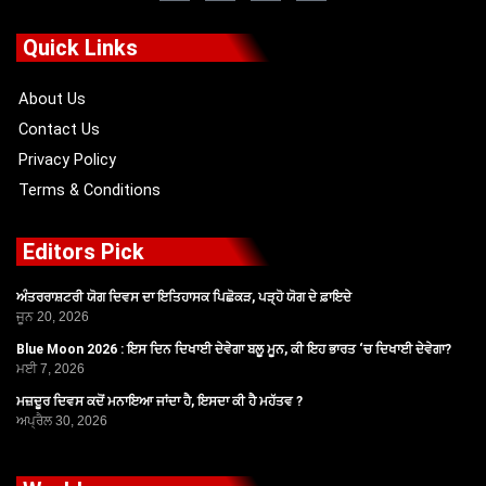
e
w
t
t
b
i
u
a
o
t
b
g
Quick Links
o
t
e
r
k
e
a
r
m
About Us
Contact Us
Privacy Policy
Terms & Conditions
Editors Pick
ਅੰਤਰਰਾਸ਼ਟਰੀ ਯੋਗ ਦਿਵਸ ਦਾ ਇਤਿਹਾਸਕ ਪਿਛੋਕੜ, ਪੜ੍ਹੋ ਯੋਗ ਦੇ ਫ਼ਾਇਦੇ
ਜੂਨ 20, 2026
Blue Moon 2026 : ਇਸ ਦਿਨ ਦਿਖਾਈ ਦੇਵੇਗਾ ਬਲੂ ਮੂਨ, ਕੀ ਇਹ ਭਾਰਤ ‘ਚ ਦਿਖਾਈ ਦੇਵੇਗਾ?
ਮਈ 7, 2026
ਮਜ਼ਦੂਰ ਦਿਵਸ ਕਦੋਂ ਮਨਾਇਆ ਜਾਂਦਾ ਹੈ, ਇਸਦਾ ਕੀ ਹੈ ਮਹੱਤਵ ?
ਅਪ੍ਰੈਲ 30, 2026