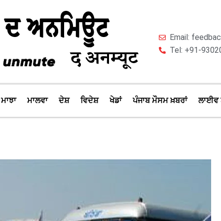
Email: feedb
Tel: +91-9302
ਮਾਝਾ
ਮਾਲਵਾ
ਦੇਸ਼
ਵਿਦੇਸ਼
ਖੇਡਾਂ
ਪੰਜਾਬ ਮੌਸਮ ਖ਼ਬਰਾਂ
ਲਾਈਵ 