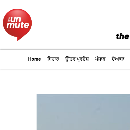
Skip
to
content
Home
ਬਿਹਾਰ
ਉੱਤਰ ਪ੍ਰਦੇਸ਼
ਪੰਜਾਬ
ਦੋਆਬਾ