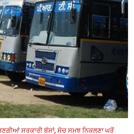
ੌੜਣਗੀਆਂ ਸਰਕਾਰੀ ਬੱਸਾਂ, ਸੋਚ ਸਮਝ ਨਿਕਲਣਾ ਘਰੋਂ