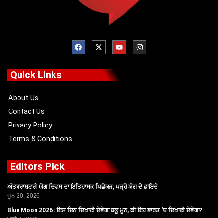
F
X
Y
I
a
-
o
n
c
t
u
s
e
w
t
t
b
i
u
a
o
t
b
g
Quick Links
o
t
e
r
k
e
a
r
m
About Us
Contact Us
Privacy Policy
Terms & Conditions
Editors Pick
ਅੰਤਰਰਾਸ਼ਟਰੀ ਯੋਗ ਦਿਵਸ ਦਾ ਇਤਿਹਾਸਕ ਪਿਛੋਕੜ, ਪੜ੍ਹੋ ਯੋਗ ਦੇ ਫ਼ਾਇਦੇ
ਜੂਨ 20, 2026
Blue Moon 2026 : ਇਸ ਦਿਨ ਦਿਖਾਈ ਦੇਵੇਗਾ ਬਲੂ ਮੂਨ, ਕੀ ਇਹ ਭਾਰਤ ‘ਚ ਦਿਖਾਈ ਦੇਵੇਗਾ?