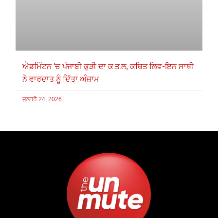
ਐਡਮਿੰਟਨ ‘ਚ ਪੰਜਾਬੀ ਕੁੜੀ ਦਾ ਕ.ਤ.ਲ, ਕਥਿਤ ਲਿਵ-ਇਨ ਸਾਥੀ
ਨੇ ਵਾਰਦਾਤ ਨੂੰ ਦਿੱਤਾ ਅੰਜ਼ਾਮ
ਜੁਲਾਈ 24, 2026