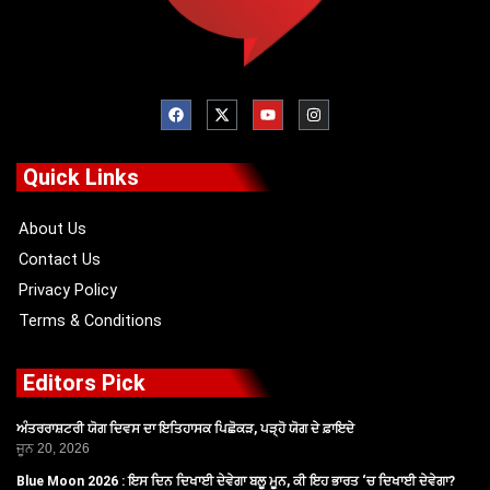
F
X
Y
I
a
-
o
n
c
t
u
s
e
w
t
t
b
i
u
a
o
t
b
g
Quick Links
o
t
e
r
k
e
a
r
m
About Us
Contact Us
Privacy Policy
Terms & Conditions
Editors Pick
ਅੰਤਰਰਾਸ਼ਟਰੀ ਯੋਗ ਦਿਵਸ ਦਾ ਇਤਿਹਾਸਕ ਪਿਛੋਕੜ, ਪੜ੍ਹੋ ਯੋਗ ਦੇ ਫ਼ਾਇਦੇ
ਜੂਨ 20, 2026
Blue Moon 2026 : ਇਸ ਦਿਨ ਦਿਖਾਈ ਦੇਵੇਗਾ ਬਲੂ ਮੂਨ, ਕੀ ਇਹ ਭਾਰਤ ‘ਚ ਦਿਖਾਈ ਦੇਵੇਗਾ?