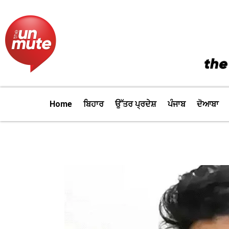
Skip
to
content
Home
ਬਿਹਾਰ
ਉੱਤਰ ਪ੍ਰਦੇਸ਼
ਪੰਜਾਬ
ਦੋਆਬਾ