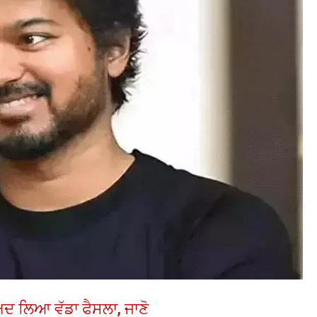
ਾਅਦ ਲਿਆ ਵੱਡਾ ਫੈਸਲਾ, ਜਾਣੋ