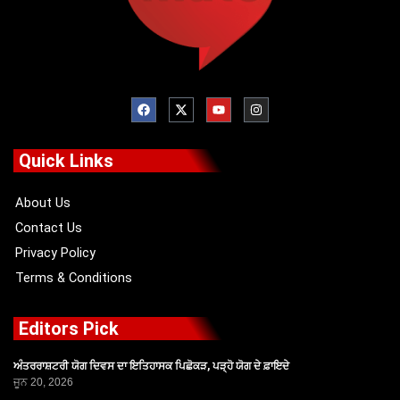
F
X
Y
I
a
-
o
n
c
t
u
s
e
w
t
t
b
i
u
a
o
t
b
g
Quick Links
o
t
e
r
k
e
a
r
m
About Us
Contact Us
Privacy Policy
Terms & Conditions
Editors Pick
ਅੰਤਰਰਾਸ਼ਟਰੀ ਯੋਗ ਦਿਵਸ ਦਾ ਇਤਿਹਾਸਕ ਪਿਛੋਕੜ, ਪੜ੍ਹੋ ਯੋਗ ਦੇ ਫ਼ਾਇਦੇ
ਜੂਨ 20, 2026