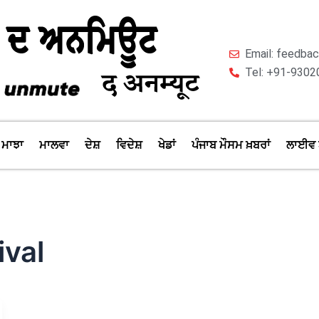
Email: feedb
Tel: +91-9302
ਮਾਝਾ
ਮਾਲਵਾ
ਦੇਸ਼
ਵਿਦੇਸ਼
ਖੇਡਾਂ
ਪੰਜਾਬ ਮੌਸਮ ਖ਼ਬਰਾਂ
ਲਾਈਵ 
ival