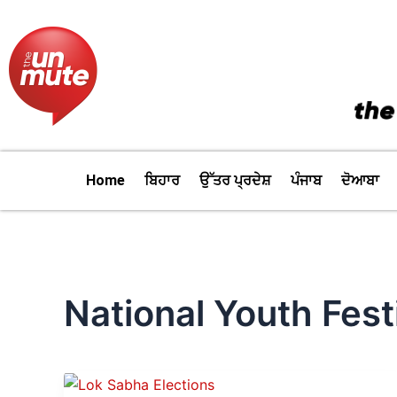
Skip
to
content
Home
ਬਿਹਾਰ
ਉੱਤਰ ਪ੍ਰਦੇਸ਼
ਪੰਜਾਬ
ਦੋਆਬਾ
National Youth Fest