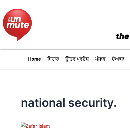
Skip
to
content
Home
ਬਿਹਾਰ
ਉੱਤਰ ਪ੍ਰਦੇਸ਼
ਪੰਜਾਬ
ਦੋਆਬਾ
national security.