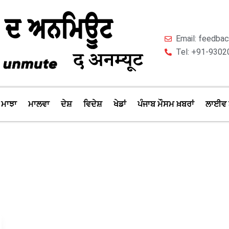
Email: feedb
Tel: +91-9302
ਮਾਝਾ
ਮਾਲਵਾ
ਦੇਸ਼
ਵਿਦੇਸ਼
ਖੇਡਾਂ
ਪੰਜਾਬ ਮੌਸਮ ਖ਼ਬਰਾਂ
ਲਾਈਵ 