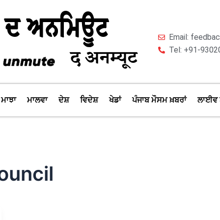
Email: feedb
Tel: +91-9302
ਮਾਝਾ
ਮਾਲਵਾ
ਦੇਸ਼
ਵਿਦੇਸ਼
ਖੇਡਾਂ
ਪੰਜਾਬ ਮੌਸਮ ਖ਼ਬਰਾਂ
ਲਾਈਵ 
ouncil