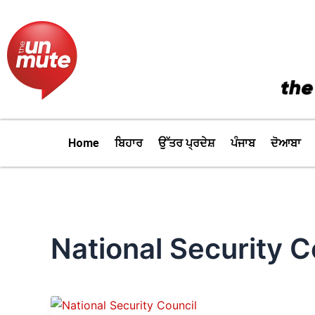
Skip
to
content
Home
ਬਿਹਾਰ
ਉੱਤਰ ਪ੍ਰਦੇਸ਼
ਪੰਜਾਬ
ਦੋਆਬਾ
National Security C