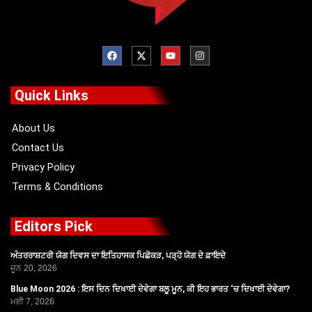
F
X
Y
I
a
-
o
n
c
t
u
s
e
w
t
t
b
i
u
a
o
t
b
g
Quick Links
o
t
e
r
k
e
a
r
m
About Us
Contact Us
Privacy Policy
Terms & Conditions
Editors Pick
ਅੰਤਰਰਾਸ਼ਟਰੀ ਯੋਗ ਦਿਵਸ ਦਾ ਇਤਿਹਾਸਕ ਪਿਛੋਕੜ, ਪੜ੍ਹੋ ਯੋਗ ਦੇ ਫ਼ਾਇਦੇ
ਜੂਨ 20, 2026
Blue Moon 2026 : ਇਸ ਦਿਨ ਦਿਖਾਈ ਦੇਵੇਗਾ ਬਲੂ ਮੂਨ, ਕੀ ਇਹ ਭਾਰਤ ‘ਚ ਦਿਖਾਈ ਦੇਵੇਗਾ?
ਮਈ 7, 2026