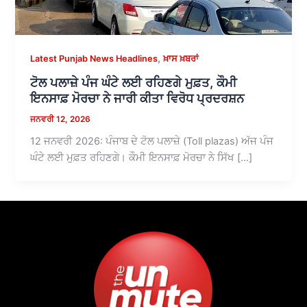
,
Latest Punjab News Headlines
ਖ਼ਾਸ ਖ਼ਬਰਾਂ
ਟੋਲ ਪਲਾਜ਼ੇ ਪੰਜ ਘੰਟੇ ਲਈ ਰਹਿਣਗੇ ਮੁਫ਼ਤ, ਕੌਮੀ
ਇਨਸਾਫ਼ ਮੋਰਚਾ ਨੇ ਜਾਰੀ ਕੀਤਾ ਵਿਰੋਧ ਪ੍ਰਦਰਸ਼ਨ
ਜਨਵਰੀ 12, 2026
12 ਜਨਵਰੀ 2026: ਪੰਜਾਬ ਦੇ ਟੋਲ ਪਲਾਜ਼ੇ (Toll plazas) ਅੱਜ ਪੰਜ
ਘੰਟੇ ਲਈ ਮੁਫ਼ਤ ਰਹਿਣਗੇ। ਕੌਮੀ ਇਨਸਾਫ਼ ਮੋਰਚਾ ਨੇ ਸਿੱਖ […]