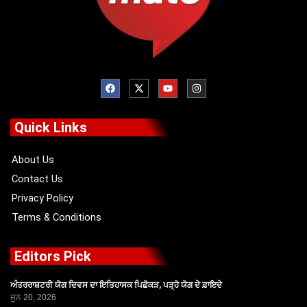
F
X
Y
I
a
-
o
n
c
t
u
s
e
w
t
t
b
i
u
a
o
t
b
g
Quick Links
o
t
e
r
k
e
a
r
m
About Us
Contact Us
Privacy Policy
Terms & Conditions
Editors Pick
ਅੰਤਰਰਾਸ਼ਟਰੀ ਯੋਗ ਦਿਵਸ ਦਾ ਇਤਿਹਾਸਕ ਪਿਛੋਕੜ, ਪੜ੍ਹੋ ਯੋਗ ਦੇ ਫ਼ਾਇਦੇ
ਜੂਨ 20, 2026