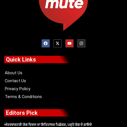
F
X
Y
I
a
-
o
n
c
t
u
s
e
w
t
t
b
i
u
a
o
t
b
g
Quick Links
o
t
e
r
k
e
a
r
m
About Us
Contact Us
Privacy Policy
Terms & Conditions
Editors Pick
ਅੰਤਰਰਾਸ਼ਟਰੀ ਯੋਗ ਦਿਵਸ ਦਾ ਇਤਿਹਾਸਕ ਪਿਛੋਕੜ, ਪੜ੍ਹੋ ਯੋਗ ਦੇ ਫ਼ਾਇਦੇ