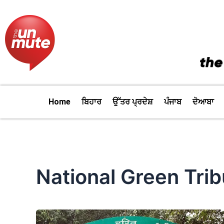
Skip
to
content
Home
ਬਿਹਾਰ
ਉੱਤਰ ਪ੍ਰਦੇਸ਼
ਪੰਜਾਬ
ਦੋਆਬਾ
National Green Trib