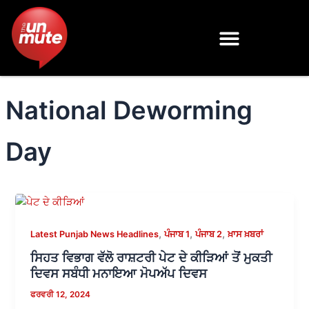
Skip
to
content
National Deworming
Day
,
,
,
Latest Punjab News Headlines
ਪੰਜਾਬ 1
ਪੰਜਾਬ 2
ਖ਼ਾਸ ਖ਼ਬਰਾਂ
ਸਿਹਤ ਵਿਭਾਗ ਵੱਲੋ ਰਾਸ਼ਟਰੀ ਪੇਟ ਦੇ ਕੀੜਿਆਂ ਤੋਂ ਮੁਕਤੀ
ਦਿਵਸ ਸਬੰਧੀ ਮਨਾਇਆ ਮੋਪਅੱਪ ਦਿਵਸ
ਫਰਵਰੀ 12, 2024