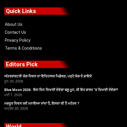
e
w
t
t
b
i
u
a
o
t
b
g
Quick Links
o
t
e
r
k
e
a
r
m
About Us
Contact Us
Privacy Policy
Terms & Conditions
Editors Pick
ਅੰਤਰਰਾਸ਼ਟਰੀ ਯੋਗ ਦਿਵਸ ਦਾ ਇਤਿਹਾਸਕ ਪਿਛੋਕੜ, ਪੜ੍ਹੋ ਯੋਗ ਦੇ ਫ਼ਾਇਦੇ
ਜੂਨ 20, 2026
Blue Moon 2026 : ਇਸ ਦਿਨ ਦਿਖਾਈ ਦੇਵੇਗਾ ਬਲੂ ਮੂਨ, ਕੀ ਇਹ ਭਾਰਤ ‘ਚ ਦਿਖਾਈ ਦੇਵੇਗਾ?
ਮਈ 7, 2026
ਮਜ਼ਦੂਰ ਦਿਵਸ ਕਦੋਂ ਮਨਾਇਆ ਜਾਂਦਾ ਹੈ, ਇਸਦਾ ਕੀ ਹੈ ਮਹੱਤਵ ?
ਅਪ੍ਰੈਲ 30, 2026
World