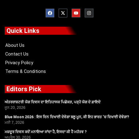
F
X
Y
I
a
-
o
n
c
t
u
s
e
w
t
t
b
i
u
a
o
t
b
g
Quick Links
o
t
e
r
k
e
a
r
m
About Us
Contact Us
Privacy Policy
Terms & Conditions
Editors Pick
ਅੰਤਰਰਾਸ਼ਟਰੀ ਯੋਗ ਦਿਵਸ ਦਾ ਇਤਿਹਾਸਕ ਪਿਛੋਕੜ, ਪੜ੍ਹੋ ਯੋਗ ਦੇ ਫ਼ਾਇਦੇ
ਜੂਨ 20, 2026
Blue Moon 2026 : ਇਸ ਦਿਨ ਦਿਖਾਈ ਦੇਵੇਗਾ ਬਲੂ ਮੂਨ, ਕੀ ਇਹ ਭਾਰਤ ‘ਚ ਦਿਖਾਈ ਦੇਵੇਗਾ?
ਮਈ 7, 2026
ਮਜ਼ਦੂਰ ਦਿਵਸ ਕਦੋਂ ਮਨਾਇਆ ਜਾਂਦਾ ਹੈ, ਇਸਦਾ ਕੀ ਹੈ ਮਹੱਤਵ ?
ਅਪ੍ਰੈਲ 30, 2026