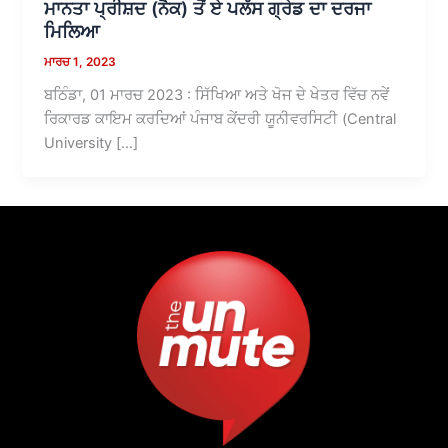
ਮਾਨਤਾ ਪ੍ਰੀਸ਼ਦ (ਨੈਕ) ਤੋਂ ਏ ਪਲੱਸ ਗ੍ਰੇਡ ਦਾ ਦਰਜਾ
ਮਿਲਿਆ
ਮਾਰਚ 1, 2023
ਬਠਿੰਡਾ, 01 ਮਾਰਚ 2023 : ਸਿੱਖਿਆ ਅਤੇ ਖੋਜ ਦੇ ਖੇਤਰ ਵਿੱਚ ਨਵੇਂ
ਰਿਕਾਰਡ ਕਾਇਮ ਕਰਦਿਆਂ ਪੰਜਾਬ ਕੇਂਦਰੀ ਯੂਨੀਵਰਸਿਟੀ (Central
University […]