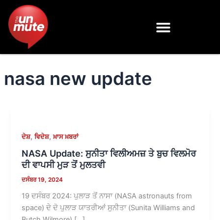
Skip
to
content
nasa new update
,
,
ਦੇਸ਼
ਵਿਦੇਸ਼
ਖ਼ਾਸ ਖ਼ਬਰਾਂ
NASA Update: ਸੁਨੀਤਾ ਵਿਲੀਅਮਜ਼ ਤੇ ਬੁਚ ਵਿਲਮੋਰ
ਦੀ ਵਾਪਸੀ ਮੁੜ ਤੋਂ ਮੁਲਤਵੀ
ਦਸੰਬਰ 19, 2024
19 ਦਸੰਬਰ 2024: ਪੁਲਾੜ ਤੋਂ ਨਾਸਾ (NASA astronauts from
space) ਦੇ ਦੋ ਪੁਲਾੜ ਯਾਤਰੀਆਂ ਸੁਨੀਤਾ (Sunita Williams and
Butch Wilmore) […]